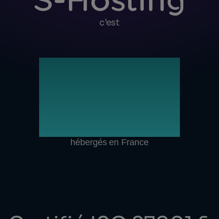
S-Hosting
c’est
100
%
de nos
serveurs
hébergés en France