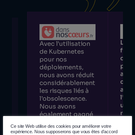
La st
Avec l’utilisation
fiabi
de Kubernetes
de n
pour nos
plat
déploiements,
a di
nous avons réduit
cont
considérablement
amél
les risques liés à
l’ex
l’obsolescence.
utili
Nous avons
renfo
également gagné
conf
en visibilité sur
Ce site Web utilise des cookies pour améliorer votre
nos 
notre
expérience. Nous supposerons que vous êtes d'accord