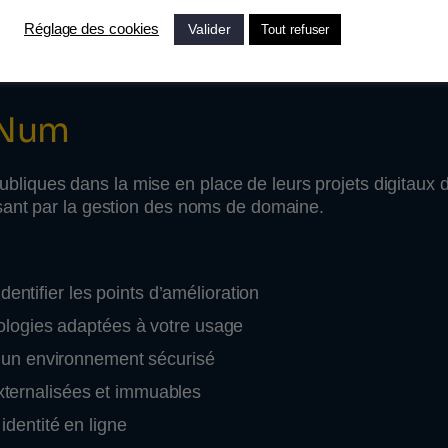
 ?
Valider
Réglage des cookies
Tout refuser
 Num
ques dans la mise en place de leurs projets digitaux d
sant par la gestion des noms de domaine.
identifier les points d’amélioration
ologies adaptées à votre usage
 un environnement sécurisé
ternalisées et immuables
identité en ligne