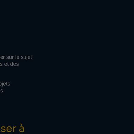
r sur le sujet
s et des
ojets
es
ser à