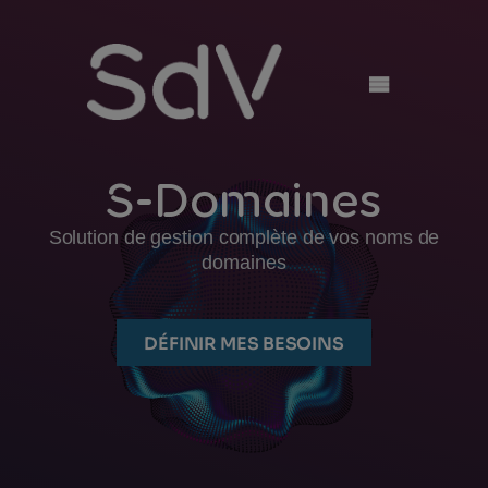
Skip
to
content
S-Domaines
Solution de gestion complète de vos noms de
domaines
DÉFINIR MES BESOINS