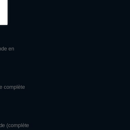
ande en
de complète
rde (complète