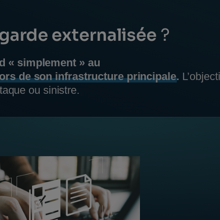
garde externalisée
?
d « simplement » au
rs de son infrastructure principale
.
L’object
taque ou sinistre.