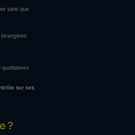
per sans que
 étrangères
 qualitatives
ntrôle sur ses
e ?