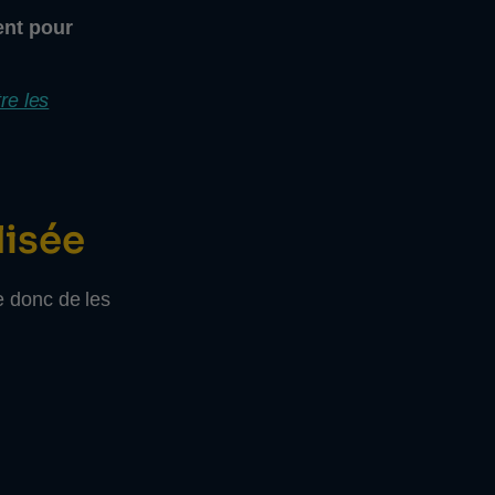
ent pour
re les
lisée
e donc de les