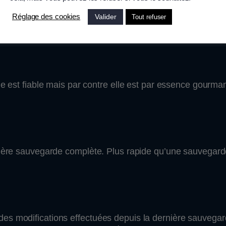
Valider
Réglage des cookies
Tout refuser
de sauvegarde.
le est fiable mais par contre elle est par essence gourm
rnière sauvegarde complète. Plus rapide qu’une sauvegar
:
des modifications effectuées depuis la dernière sauvega