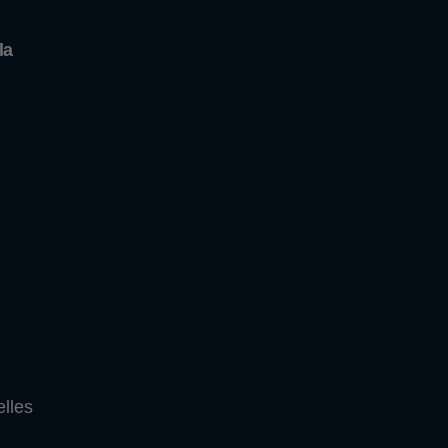
la
elles