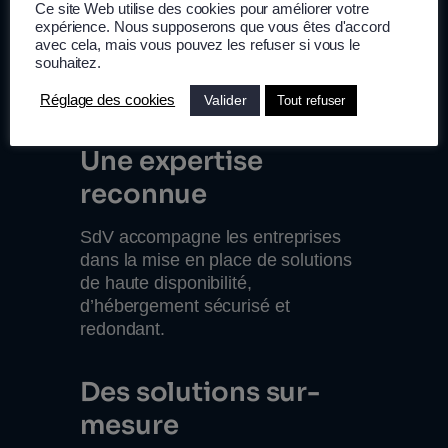
Ce site Web utilise des cookies pour améliorer votre
expérience. Nous supposerons que vous êtes d'accord
avec cela, mais vous pouvez les refuser si vous le
Pourquoi ont-ils choisi
souhaitez.
SdV pour leur
Valider
Réglage des cookies
Tout refuser
hébergement ?
Une expertise
reconnue
SdV accompagne les entreprises
dans la mise en place de solutions
de haute disponibilité,
d’hébergement sécurisé et
redondant.
Des solutions sur-
mesure