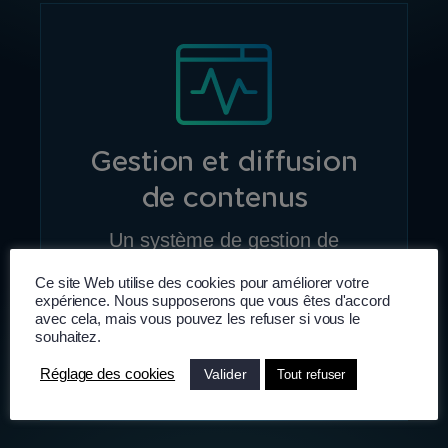
Gestion et diffusion
de contenu
s
Un système de gestion de
contenu (CMS) pour optimiser
Ce site Web utilise des cookies pour améliorer votre
l’édition, la gestion et la
expérience. Nous supposerons que vous êtes d'accord
diffusion.
avec cela, mais vous pouvez les refuser si vous le
souhaitez.
EN SAVOIR PLUS...
Valider
Réglage des cookies
Tout refuser