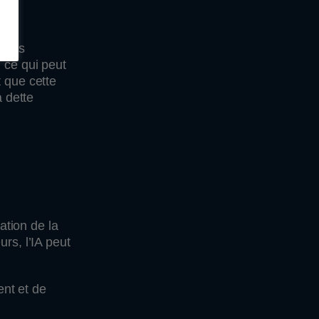
tions
 ce qui peut
t que cette
a dette
ation de la
rs, l’IA peut
nt et de