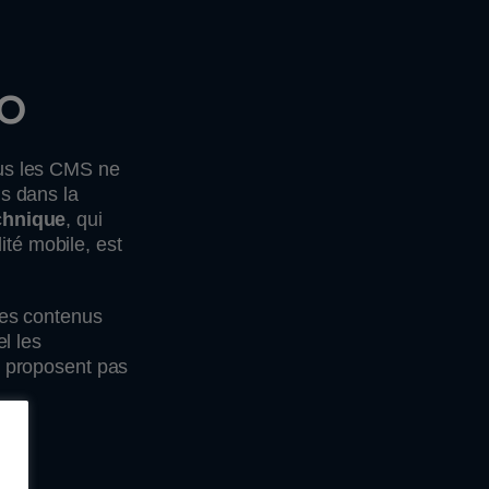
EO
tous les CMS ne
ns dans la
chnique
, qui
ité mobile, est
des contenus
l les
e proposent pas