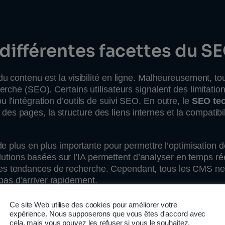
différentes facettes du S
 du contenu est la visibilité en ligne. Malheureusement, 
herche (SEO). Certains utilisateurs signalent des limitatio
 l’intégration d’outils de suivi SEO. En outre, le
SEO te
s pages, la structure des liens internes et la compatibil
de plus en plus importante pour permettre l’optimisation 
tions basées sur l’IA permettent d’analyser en temps rée
les tendances de recherche. Cependant, tous les CMS n
pas d’arriver rapidement.
Ce site Web utilise des cookies pour améliorer votre
expérience. Nous supposerons que vous êtes d'accord avec
cela, mais vous pouvez les refuser si vous le souhaitez.