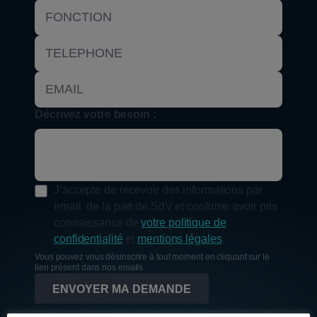
Décrivez votre besoin :
J’accepte de recevoir des informations par
email de la part de SdV et confirme avoir pris
connaissance de
votre politique de
confidentialité
et
mentions légales
.
Vous pouvez vous désinscrire à tout moment en cliquant sur le
lien présent dans nos emails.
ENVOYER MA DEMANDE